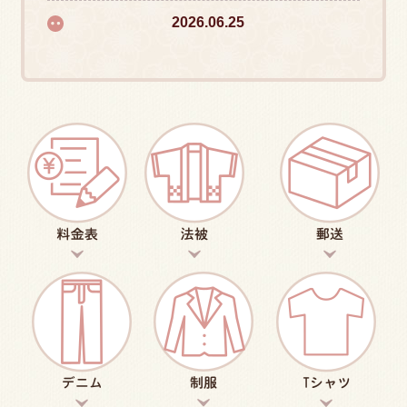
お電話によるお問い合わせの前に、必ずこちら
2026.06.25
をご一読ください｜診断ポリシー
大きなレジ袋と、小さな思いやり。令和の古着
2025.09.29
屋さんで出逢った「人間力」の話
【大切なお知らせ】受付日変更について
2026.05.21
2025.04.23
フリマサイトで届いたお品、『どうにもならな
い』と諦めていませんか？【通販・フリマの救
済】
当日仕上げもおまかせ！デニム・チノパンの裾
上げの流れと料金詳細
2026.04.27
2025.05.07