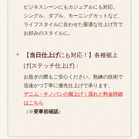
ビジネスシーンにもカジュアルにも対応。
2025.08.11
シングル、ダブル、モーニングカットなど、
ライフスタイルに合わせた最適な仕上げ方で
一枚のデニムが私に教えてくれたこと
お好みのスタイルに。
2025.07.19
【
当日仕上げ
にも対応！】各種裾上
げ(ステッチ仕上げ)：
【Tシャツのお直し完全ガイド】料金・納期か
お急ぎの際もご安心ください。熟練の技術で
ら自分でできるリペアまで徹底解説
迅速かつ丁寧に優先仕上げで承ります。
デニム・チノパンの裾上げ｜流れと料金詳細
はこちら
（※
要事前確認
）