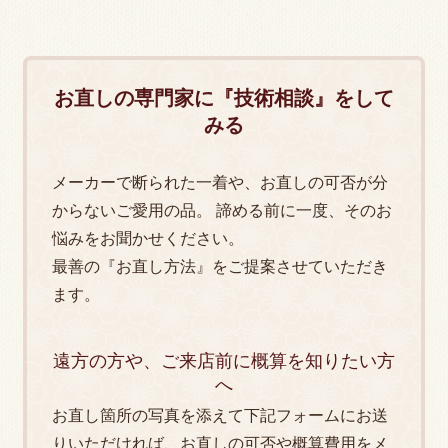
ハニワコーデはダメですか？｜お直し屋が考え
る「制服と多様性」のいい関係
制服スカートの丈調整｜レインボー糸仕上げ
お直しの専門家に『技術相談』をして
みる
2026.04.14
2025.05.06
メーカーで断られた一着や、お直しの可否が分
礼服スラックスの破れ・裂けを「かけつぎ・か
「まだ間に合う？」制服スカートの優先仕上げ
からないご愛用の品。 諦める前に一度、そのお
けはぎ」で直す｜大手スーツ店の買い替え提案
｜当日お渡しも◎
悩みをお聞かせください。
の裏側
最善の『お直し方法』をご提案させていただき
ます。
2025.04.18
2026.02.26
遠方の方や、ご来店前に概算を知りたい方
アイロン修理承ります 直本アイロン 直本工
へ
もし大切なリックオウエンスが破れた時、あな
業 NAOMOTO
お直し箇所の写真を添えて下記フォームにお送
たならどうしますか？――職人が提案した「納
りいただければ、お直しの可否や概算費用をメ