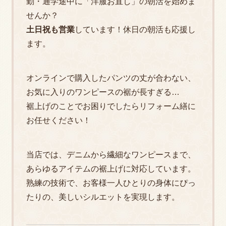
勤・通学途中に「洋服お直し」の朝活を始めま
せんか？
ファスナー救出大作戦！！【学校指定のジャン
土日祝も営業
しています！休日の朝活も応援し
2025.04.21
パー】ファスナー交換しないケース
ます。
虫食い・焦げ穴、あきらめていませんか？『か
オンラインで購入したパンツの丈が合わない、
けはぎ・かけつぎ』技術で蘇る、大切な一着。
2026.01.24
お気に入りのワンピースの裾が長すぎる…
裾上げのことでお困りでしたらリフォーム繕に
オーダースラックスの寿命を延ばす「レッドラ
お任せください！
2024.01.20
インの法則」と破れ修理の極意
仕上がりお知らせサービス
当店では、デニムから繊細なワンピースまで、
あらゆるアイテムの裾上げに対応しています。
2026.01.22
熟練の技術で、お客様一人ひとりの身体にぴっ
2024.01.15
たりの、美しいシルエットを実現します。
制服のお直し｜ご依頼ガイド：料金・納期・お
申込み