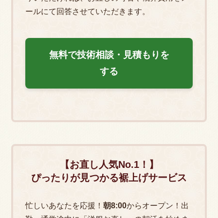
得」という名の、もう一つの選択肢
ールにて回答させていただきます。
2024.08.19
2026.02.21
法被のお仕立てについてFAQ
無料で技術相談・見積もりを
する
「昨日、10万円のズボンを破きました」青年が
持ち込んだ、裂けた50cmのバウハウス カーゴ
2024.06.21
法被カスタムオーダー｜岸和田(旧市)だんじり
2026.02.15
祭り・泉州だんじり祭り
お直ししないという究極のお直し哲学 ｜ 洋
【お直し
人気No.1！
】
服のお直しを『引き受けない美学』とは
ぴったりが見つかる裾上げサービス
2024.07.19
忙しいあなたを応援！
朝8:00
からオープン！出
洋服のお直し技術をお届けします/デリバリー
2026.01.30