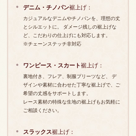
郵送でのご依頼の流れ【宅急便やレターパック
デニム・チノパン
裾上げ：
によるご依頼方法】
カジュアルなデニムやチノパンを、理想の丈
2026.01.10
とシルエットに。 ダメージ残しの裾上げな
ど、こだわりの仕上げにも対応します。
ブレザーのサイズ直しでシルエットは変わる。
※チェーンステッチ非対応
プロが解説する小さく直して「着せられている
感」を解消する方法
ワンピース・スカート
裾上げ：
裏地付き、フレア、制服プリーツなど、 デ
2025.06.27
ザインや素材に合わせた丁寧な裾上げで、ご
希望の丈感をサポートします。
レース素材の特殊な生地の裾上げもお気軽に
ゴアテックスの修理・お直し専門！防水性も損
ご相談ください。
なわないプロの技術で、大切なウェアを長く愛
用する
スラックス
裾上げ：