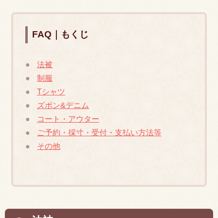
FAQ｜もくじ
法被
制服
Tシャツ
ズボン&デニム
コート・アウター
ご予約・採寸・受付・支払い方法等
その他