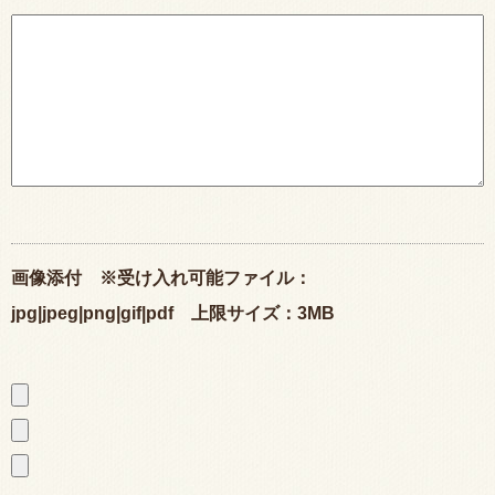
画像添付 ※受け入れ可能ファイル：
jpg|jpeg|png|gif|pdf 上限サイズ：3MB