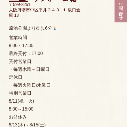
メールでお問い合わせ
〒599-8251
大阪府堺市中区平井３４３−１ 坂口倉
庫 13
原池公園より徒歩6分
営業時間
8:00
～17:30
最終受付：
17:00
受付営業日
・毎週木曜～日曜日
定休日
・毎週火曜日/水曜日
特別営業日
8/11(祝・火)
8:00
～15:00
お盆休み
8/13(木)～8/15(土)