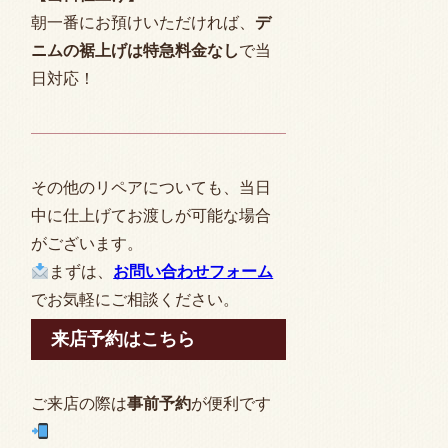
朝一番にお預けいただければ、
デ
ニムの裾上げは特急料金なし
で当
日対応！
その他のリペアについても、当日
中に仕上げてお渡しが可能な場合
がございます。
まずは、
お問い合わせフォーム
でお気軽にご相談ください。
来店予約はこちら
ご来店の際は
事前予約
が便利です