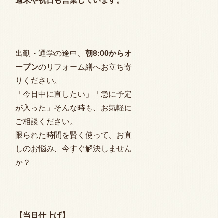
週末や祝日も営業しています。
出勤・通学の途中、
朝
8:00
からオ
ープン
のリフォーム繕へお立ち寄
りください。
「今日中に直したい」「急に予定
が入った」そんな時も、お気軽に
ご相談ください。
限られた時間を賢く使って、お直
しのお悩み、今すぐ解決しません
か？
【当日仕上げ】