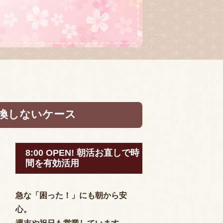
換しないケース
8:00 OPEN! 朝活お直しで時
間を有効活用
急な「困った！」にも朝から安
心。