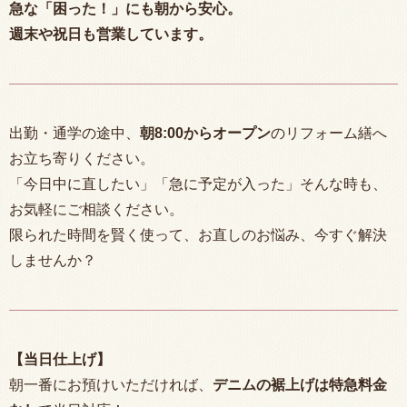
急な「困った！」にも朝から安心。
週末や祝日も営業しています。
出勤・通学の途中、
朝
8:00
からオープン
のリフォーム繕へ
お立ち寄りください。
「今日中に直したい」「急に予定が入った」そんな時も、
お気軽にご相談ください。
限られた時間を賢く使って、お直しのお悩み、今すぐ解決
しませんか？
【当日仕上げ】
朝一番にお預けいただければ、
デニムの裾上げは特急料金