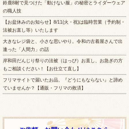
鈴鹿8耐で見つけた「動けない服」の秘密とライダーウェア
の職人技
【お盆休みのお知らせ】8/11(火・祝)は臨時営業（予約制・
法被お直し等）いたします
大きなレジ袋と、小さな思いやり。令和の古着屋さんで出
逢った「人間力」の話
岸和田だんじり祭りの法被（はっぴ）お直し、お急ぎの方
もご相談ください！【お仕立て直し】
フリマサイトで届いたお品、『どうにもならない』と諦め
ていませんか？【通販・フリマの救済】