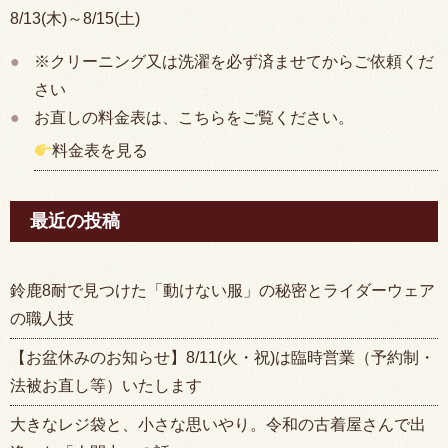
8/13(木)～8/15(土)
※クリーニング又は洗濯を必ず済ませてからご依頼くだ
さい
お直しの料金表は、こちらをご覧ください。
料金表を見る
最近の投稿
鈴鹿8耐で見つけた「動けない服」の秘密とライダーウェア
の職人技
【お盆休みのお知らせ】8/11(火・祝)は臨時営業（予約制・
法被お直し等）いたします
大きなレジ袋と、小さな思いやり。令和の古着屋さんで出