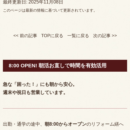
最終更新日:
2025年11月08日
このページは最新の情報に基づいて更新されています。
<< 前の記事
TOPに戻る
一覧に戻る
次の記事 >>
8:00 OPEN! 朝活お直しで時間を有効活用
急な「困った！」にも朝から安心。
週末や祝日も営業しています。
出勤・通学の途中、
朝
8:00
からオープン
のリフォーム繕へ