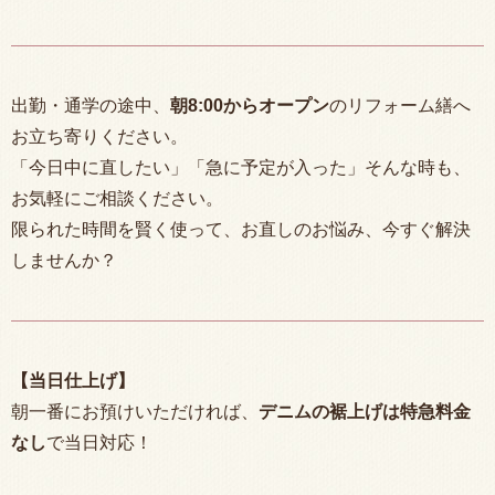
出勤・通学の途中、
朝
8:00
からオープン
のリフォーム繕へ
お立ち寄りください。
「今日中に直したい」「急に予定が入った」そんな時も、
お気軽にご相談ください。
限られた時間を賢く使って、お直しのお悩み、今すぐ解決
しませんか？
【当日仕上げ】
朝一番にお預けいただければ、
デニムの裾上げは特急料金
なし
で当日対応！