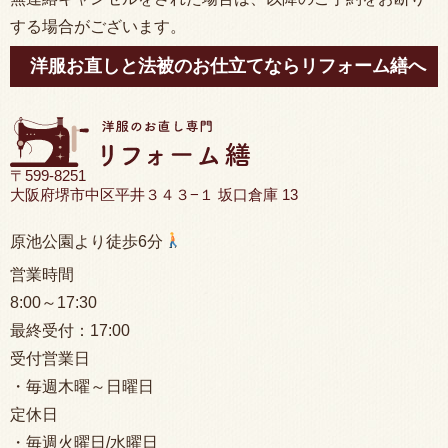
する場合がございます。
洋服お直しと法被のお仕立てならリフォーム繕へ
〒599-8251
大阪府堺市中区平井３４３−１ 坂口倉庫 13
原池公園より徒歩6分
営業時間
8:00
～17:30
最終受付：
17:00
受付営業日
・毎週木曜～日曜日
定休日
・毎週火曜日/水曜日