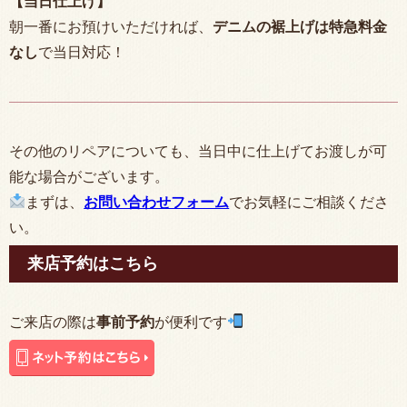
【当日仕上げ】
朝一番にお預けいただければ、
デニムの裾上げは特急料金
なし
で当日対応！
その他のリペアについても、当日中に仕上げてお渡しが可
能な場合がございます。
まずは、
お問い合わせフォーム
でお気軽にご相談くださ
い。
来店予約はこちら
ご来店の際は
事前予約
が便利です