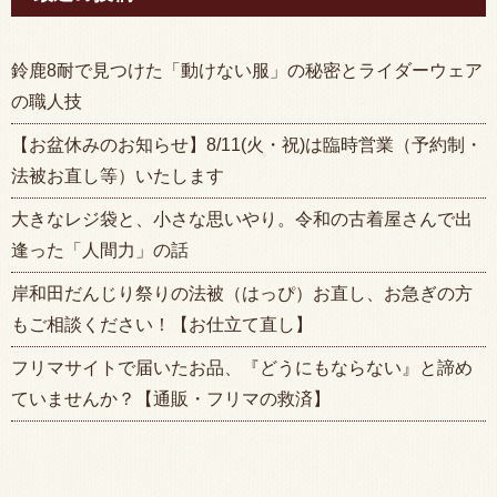
鈴鹿8耐で見つけた「動けない服」の秘密とライダーウェア
の職人技
【お盆休みのお知らせ】8/11(火・祝)は臨時営業（予約制・
法被お直し等）いたします
大きなレジ袋と、小さな思いやり。令和の古着屋さんで出
逢った「人間力」の話
岸和田だんじり祭りの法被（はっぴ）お直し、お急ぎの方
もご相談ください！【お仕立て直し】
フリマサイトで届いたお品、『どうにもならない』と諦め
ていませんか？【通販・フリマの救済】