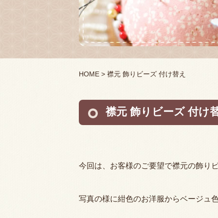
HOME
> 襟元 飾りビーズ 付け替え
襟元 飾りビーズ 付け
今回は、お客様のご要望で襟元の飾り
写真の様に紺色のお洋服からベージュ