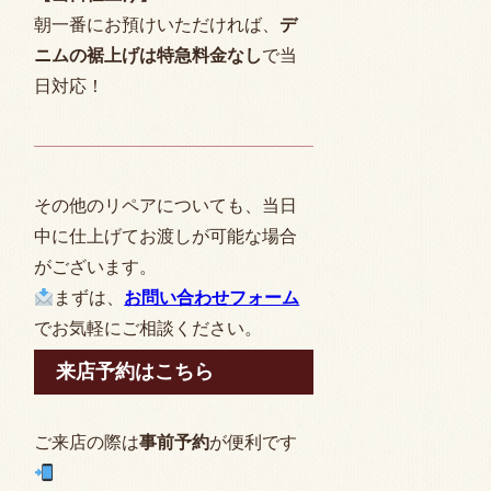
朝一番にお預けいただければ、
デ
ニムの裾上げは特急料金なし
で当
日対応！
その他のリペアについても、当日
中に仕上げてお渡しが可能な場合
がございます。
まずは、
お問い合わせフォーム
でお気軽にご相談ください。
来店予約はこちら
ご来店の際は
事前予約
が便利です