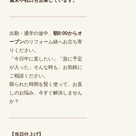
週末や祝日も営業しています。
出勤・通学の途中、
朝
8:00
からオ
ープン
のリフォーム繕へお立ち寄
りください。
「今日中に直したい」「急に予定
が入った」そんな時も、お気軽に
ご相談ください。
限られた時間を賢く使って、お直
しのお悩み、今すぐ解決しません
か？
【当日仕上げ】