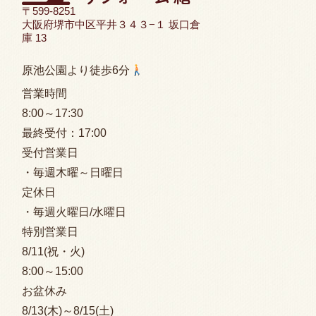
〒599-8251
大阪府堺市中区平井３４３−１ 坂口倉
庫 13
原池公園より徒歩6分
営業時間
8:00
～17:30
最終受付：
17:00
受付営業日
・毎週木曜～日曜日
定休日
・毎週火曜日/水曜日
特別営業日
8/11(祝・火)
8:00
～15:00
お盆休み
8/13(木)～8/15(土)