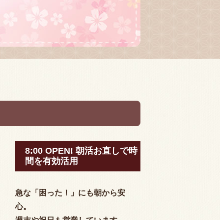
8:00 OPEN! 朝活お直しで時
間を有効活用
急な「困った！」にも朝から安
心。