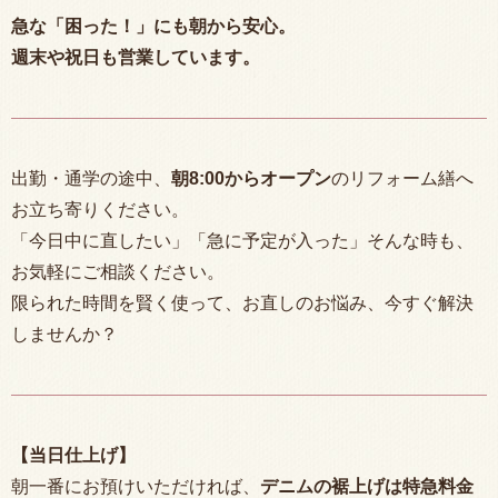
急な「困った！」にも朝から安心。
週末や祝日も営業しています。
出勤・通学の途中、
朝
8:00
からオープン
のリフォーム繕へ
お立ち寄りください。
「今日中に直したい」「急に予定が入った」そんな時も、
お気軽にご相談ください。
限られた時間を賢く使って、お直しのお悩み、今すぐ解決
しませんか？
【当日仕上げ】
朝一番にお預けいただければ、
デニムの裾上げは特急料金