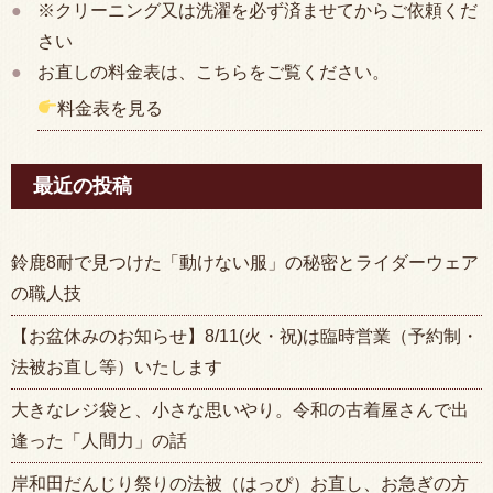
※クリーニング又は洗濯を必ず済ませてからご依頼くだ
さい
お直しの料金表は、こちらをご覧ください。
料金表を見る
最近の投稿
鈴鹿8耐で見つけた「動けない服」の秘密とライダーウェア
の職人技
【お盆休みのお知らせ】8/11(火・祝)は臨時営業（予約制・
法被お直し等）いたします
大きなレジ袋と、小さな思いやり。令和の古着屋さんで出
逢った「人間力」の話
岸和田だんじり祭りの法被（はっぴ）お直し、お急ぎの方