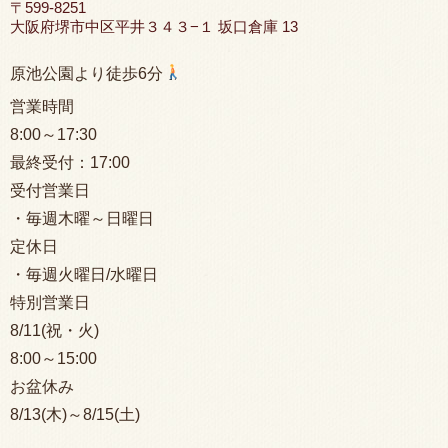
〒599-8251
大阪府堺市中区平井３４３−１ 坂口倉庫 13
原池公園より徒歩6分
営業時間
8:00
～17:30
最終受付：
17:00
受付営業日
・毎週木曜～日曜日
定休日
・毎週火曜日/水曜日
特別営業日
8/11(祝・火)
8:00
～15:00
お盆休み
8/13(木)～8/15(土)