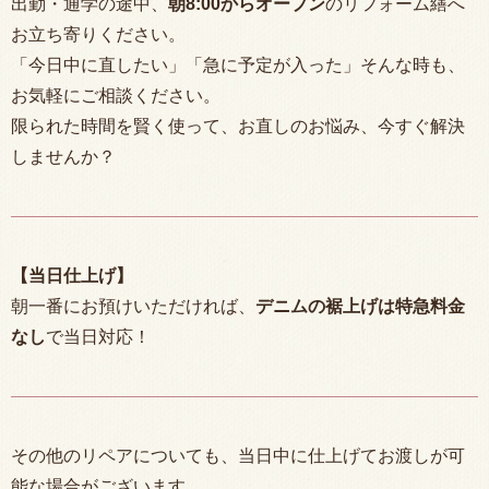
出勤・通学の途中、
朝
8:00
からオープン
のリフォーム繕へ
お立ち寄りください。
「今日中に直したい」「急に予定が入った」そんな時も、
お気軽にご相談ください。
限られた時間を賢く使って、お直しのお悩み、今すぐ解決
しませんか？
【当日仕上げ】
朝一番にお預けいただければ、
デニムの裾上げは特急料金
なし
で当日対応！
その他のリペアについても、当日中に仕上げてお渡しが可
能な場合がございます。