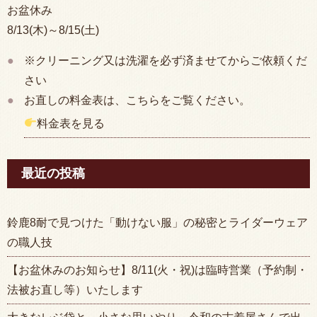
お盆休み
8/13(木)～8/15(土)
※クリーニング又は洗濯を必ず済ませてからご依頼くだ
さい
お直しの料金表は、こちらをご覧ください。
料金表を見る
最近の投稿
鈴鹿8耐で見つけた「動けない服」の秘密とライダーウェア
の職人技
【お盆休みのお知らせ】8/11(火・祝)は臨時営業（予約制・
法被お直し等）いたします