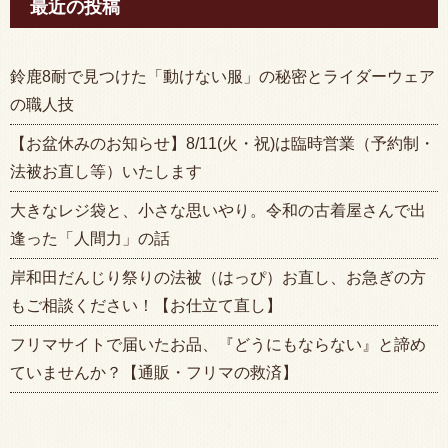
最近の投稿
鈴鹿8耐で見つけた「動けない服」の秘密とライダーウェア
の職人技
【お盆休みのお知らせ】8/11(火・祝)は臨時営業（予約制・
法被お直し等）いたします
大きなレジ袋と、小さな思いやり。令和の古着屋さんで出
逢った「人間力」の話
岸和田だんじり祭りの法被（はっぴ）お直し、お急ぎの方
もご相談ください！【お仕立て直し】
フリマサイトで届いたお品、『どうにもならない』と諦め
ていませんか？【通販・フリマの救済】