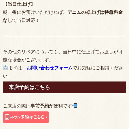
【当日仕上げ】
朝一番にお預けいただければ、
デニムの裾上げは特急料金
なし
で当日対応！
その他のリペアについても、当日中に仕上げてお渡しが可
能な場合がございます。
まずは、
お問い合わせフォーム
でお気軽にご相談くださ
い。
来店予約はこちら
ご来店の際は
事前予約
が便利です