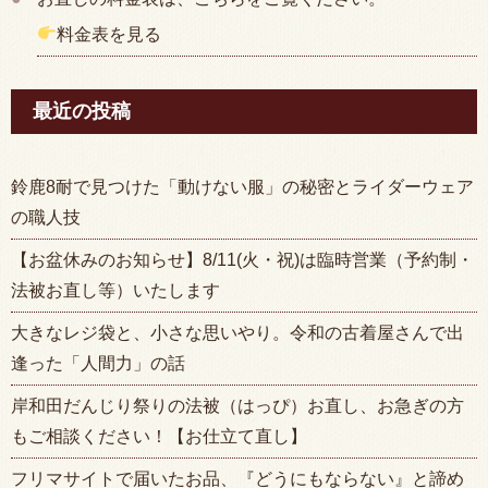
料金表を見る
最近の投稿
鈴鹿8耐で見つけた「動けない服」の秘密とライダーウェア
の職人技
【お盆休みのお知らせ】8/11(火・祝)は臨時営業（予約制・
法被お直し等）いたします
大きなレジ袋と、小さな思いやり。令和の古着屋さんで出
逢った「人間力」の話
岸和田だんじり祭りの法被（はっぴ）お直し、お急ぎの方
もご相談ください！【お仕立て直し】
フリマサイトで届いたお品、『どうにもならない』と諦め