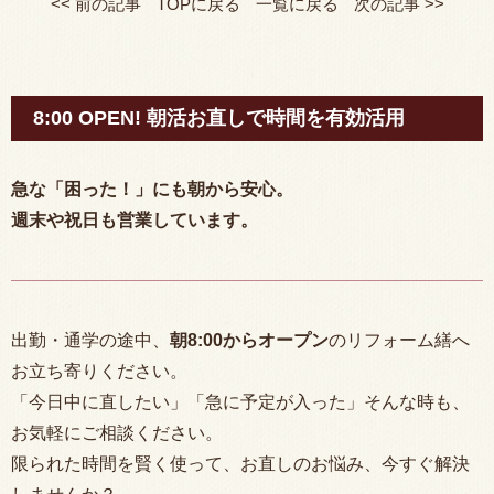
<< 前の記事
TOPに戻る
一覧に戻る
次の記事 >>
8:00 OPEN! 朝活お直しで時間を有効活用
急な「困った！」にも朝から安心。
週末や祝日も営業しています。
出勤・通学の途中、
朝
8:00
からオープン
のリフォーム繕へ
お立ち寄りください。
「今日中に直したい」「急に予定が入った」そんな時も、
お気軽にご相談ください。
限られた時間を賢く使って、お直しのお悩み、今すぐ解決