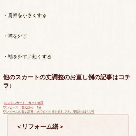
・肩幅を小さくする
・襟を外す
・袖を外す／短くする
他のスカートの丈調整のお直し例の記事はコチ
ラ↓
ロングスカート カット修理
ワンピース 着丈詰め 2枚
ワンピースの着丈調整・裾で短くするお直しです。即日仕上げも可
＜リフォーム繕＞