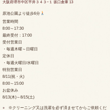
大阪府堺市中区平井３４３−１ 坂口倉庫 13
原池公園より徒歩6分
営業時間
8:00
～17:30
最終受付：
17:00
受付営業日
・毎週木曜～日曜日
定休日
・毎週火曜日/水曜日
特別営業日
8/11(祝・火)
8:00
～15:00
お盆休み
8/13(木)～8/15(土)
※クリーニング又は洗濯を必ず済ませてからご依頼くだ