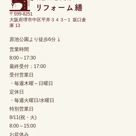
〒599-8251
大阪府堺市中区平井３４３−１ 坂口倉
庫 13
原池公園より徒歩6分
営業時間
8:00
～17:30
最終受付：
17:00
受付営業日
・毎週木曜～日曜日
定休日
・毎週火曜日/水曜日
特別営業日
8/11(祝・火)
8:00
～15:00
お盆休み