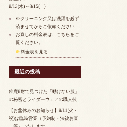
8/13(木)～8/15(土)
※クリーニング又は洗濯を必ず
済ませてからご依頼ください
お直しの料金表は、こちらをご
覧ください。
料金表を見る
最近の投稿
鈴鹿8耐で見つけた「動けない服」
の秘密とライダーウェアの職人技
【お盆休みのお知らせ】8/11(火・
祝)は臨時営業（予約制・法被お直
し等）いたします