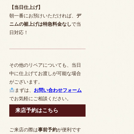
【当日仕上げ】
朝一番にお預けいただければ、
デ
ニムの裾上げは特急料金なし
で当
日対応！
その他のリペアについても、当日
中に仕上げてお渡しが可能な場合
がございます。
まずは、
お問い合わせフォーム
でお気軽にご相談ください。
来店予約はこちら
ご来店の際は
事前予約
が便利です