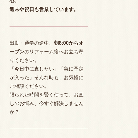
心。
週末や祝日も営業しています。
出勤・通学の途中、
朝
8:00
からオ
ープン
のリフォーム繕へお立ち寄
りください。
「今日中に直したい」「急に予定
が入った」そんな時も、お気軽に
ご相談ください。
限られた時間を賢く使って、お直
しのお悩み、今すぐ解決しません
か？