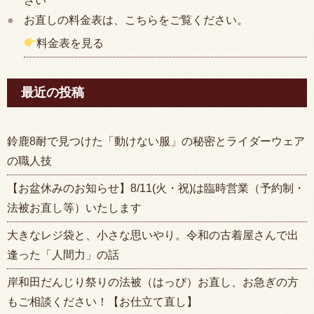
さい
お直しの料金表は、こちらをご覧ください。
料金表を見る
最近の投稿
鈴鹿8耐で見つけた「動けない服」の秘密とライダーウェア
の職人技
【お盆休みのお知らせ】8/11(火・祝)は臨時営業（予約制・
法被お直し等）いたします
大きなレジ袋と、小さな思いやり。令和の古着屋さんで出
逢った「人間力」の話
岸和田だんじり祭りの法被（はっぴ）お直し、お急ぎの方
もご相談ください！【お仕立て直し】