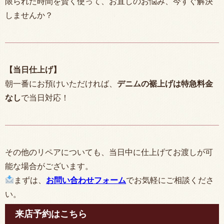
限られた時間を賢く使って、お直しのお悩み、今すぐ解決
しませんか？
【当日仕上げ】
朝一番にお預けいただければ、
デニムの裾上げは特急料金
なし
で当日対応！
その他のリペアについても、当日中に仕上げてお渡しが可
能な場合がございます。
まずは、
お問い合わせフォーム
でお気軽にご相談くださ
い。
来店予約はこちら