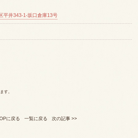
平井343-1-坂口倉庫13号
ます。
TOPに戻る
一覧に戻る
次の記事 >>