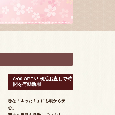
8:00 OPEN! 朝活お直しで時
間を有効活用
急な「困った！」にも朝から安
心。