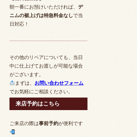
朝一番にお預けいただければ、
デ
ニムの裾上げは特急料金なし
で当
日対応！
その他のリペアについても、当日
中に仕上げてお渡しが可能な場合
がございます。
まずは、
お問い合わせフォーム
でお気軽にご相談ください。
来店予約はこちら
ご来店の際は
事前予約
が便利です