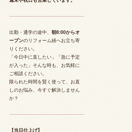
週末や祝日も営業しています。
出勤・通学の途中、
朝
8:00
からオ
ープン
のリフォーム繕へお立ち寄
りください。
「今日中に直したい」「急に予定
が入った」そんな時も、お気軽に
ご相談ください。
限られた時間を賢く使って、お直
しのお悩み、今すぐ解決しません
か？
【当日仕上げ】