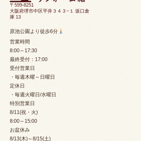
〒599-8251
大阪府堺市中区平井３４３−１ 坂口倉
庫 13
原池公園より徒歩6分
営業時間
8:00
～17:30
最終受付：
17:00
受付営業日
・毎週木曜～日曜日
定休日
・毎週火曜日/水曜日
特別営業日
8/11(祝・火)
8:00
～15:00
お盆休み
8/13(木)～8/15(土)