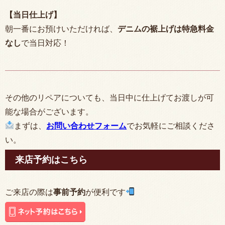
【当日仕上げ】
朝一番にお預けいただければ、
デニムの裾上げは特急料金
なし
で当日対応！
その他のリペアについても、当日中に仕上げてお渡しが可
能な場合がございます。
まずは、
お問い合わせフォーム
でお気軽にご相談くださ
い。
来店予約はこちら
ご来店の際は
事前予約
が便利です