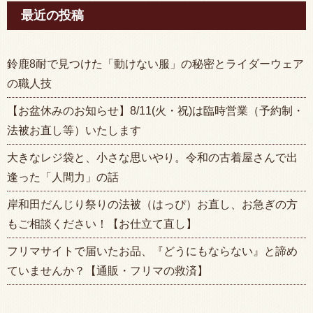
最近の投稿
鈴鹿8耐で見つけた「動けない服」の秘密とライダーウェア
の職人技
【お盆休みのお知らせ】8/11(火・祝)は臨時営業（予約制・
法被お直し等）いたします
大きなレジ袋と、小さな思いやり。令和の古着屋さんで出
逢った「人間力」の話
岸和田だんじり祭りの法被（はっぴ）お直し、お急ぎの方
もご相談ください！【お仕立て直し】
フリマサイトで届いたお品、『どうにもならない』と諦め
ていませんか？【通販・フリマの救済】