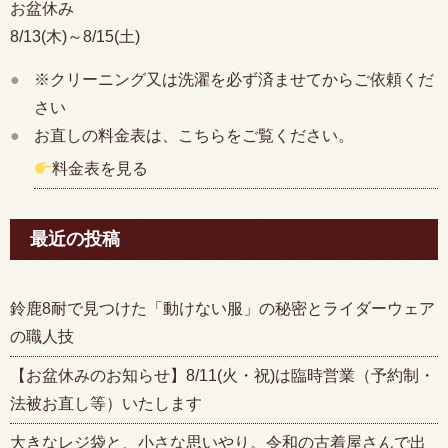
お盆休み
8/13(木)～8/15(土)
※クリーニング又は洗濯を必ず済ませてからご依頼くだ
さい
お直しの料金表は、こちらをご覧ください。
料金表を見る
最近の投稿
鈴鹿8耐で見つけた「動けない服」の秘密とライダーウェア
の職人技
【お盆休みのお知らせ】8/11(火・祝)は臨時営業（予約制・
法被お直し等）いたします
大きなレジ袋と、小さな思いやり。令和の古着屋さんで出