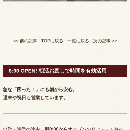
<< 前の記事
TOPに戻る
一覧に戻る
次の記事 >>
8:00 OPEN! 朝活お直しで時間を有効活用
急な「困った！」にも朝から安心。
週末や祝日も営業しています。
出勤・通学の途中、
朝
8:00
からオープン
のリフォーム繕へ