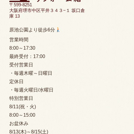
〒599-8251
大阪府堺市中区平井３４３−１ 坂口倉
庫 13
原池公園より徒歩6分
営業時間
8:00
～17:30
最終受付：
17:00
受付営業日
・毎週木曜～日曜日
定休日
・毎週火曜日/水曜日
特別営業日
8/11(祝・火)
8:00
～15:00
お盆休み
8/13(木)～8/15(土)