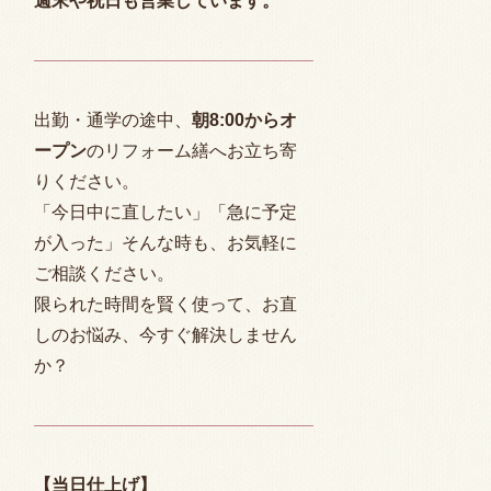
週末や祝日も営業しています。
出勤・通学の途中、
朝
8:00
からオ
ープン
のリフォーム繕へお立ち寄
りください。
「今日中に直したい」「急に予定
が入った」そんな時も、お気軽に
ご相談ください。
限られた時間を賢く使って、お直
しのお悩み、今すぐ解決しません
か？
【当日仕上げ】