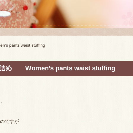
ts waist stuffing
men’s pants waist stuffing
た。
たのですが