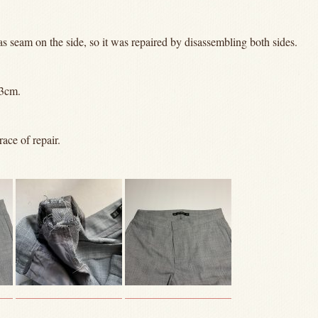
s seam on the side, so it was repaired by disassembling both sides.
 3cm.
race of repair.