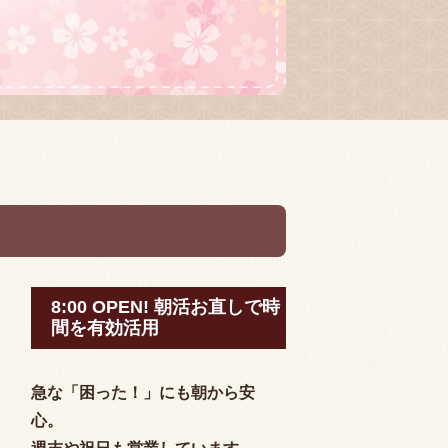
8:00 OPEN! 朝活お直しで時
間を有効活用
急な「困った！」にも朝から安
心。