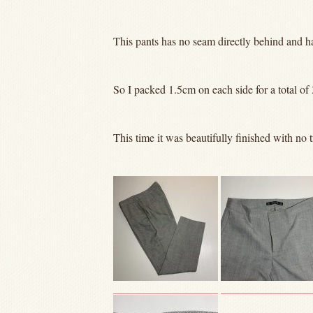
This pants has no seam directly behind and ha
So I packed 1.5cm on each side for a total of
This time it was beautifully finished with no t