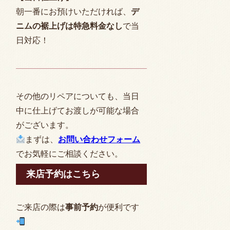
朝一番にお預けいただければ、
デ
ニムの裾上げは特急料金なし
で当
日対応！
その他のリペアについても、当日
中に仕上げてお渡しが可能な場合
がございます。
まずは、
お問い合わせフォーム
でお気軽にご相談ください。
来店予約はこちら
ご来店の際は
事前予約
が便利です