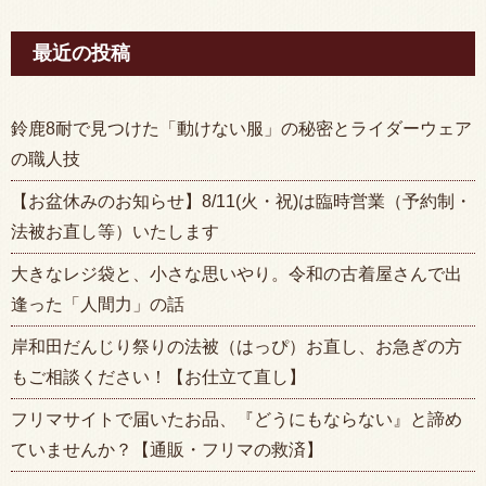
最近の投稿
鈴鹿8耐で見つけた「動けない服」の秘密とライダーウェア
の職人技
【お盆休みのお知らせ】8/11(火・祝)は臨時営業（予約制・
法被お直し等）いたします
大きなレジ袋と、小さな思いやり。令和の古着屋さんで出
逢った「人間力」の話
岸和田だんじり祭りの法被（はっぴ）お直し、お急ぎの方
もご相談ください！【お仕立て直し】
フリマサイトで届いたお品、『どうにもならない』と諦め
ていませんか？【通販・フリマの救済】