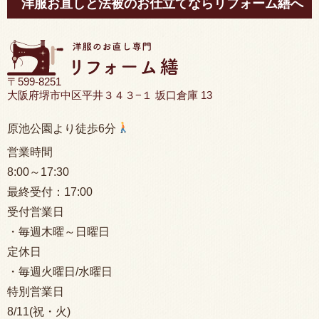
洋服お直しと法被のお仕立てならリフォーム繕へ
〒599-8251
大阪府堺市中区平井３４３−１ 坂口倉庫 13
原池公園より徒歩6分
営業時間
8:00
～17:30
最終受付：
17:00
受付営業日
・毎週木曜～日曜日
定休日
・毎週火曜日/水曜日
特別営業日
8/11(祝・火)