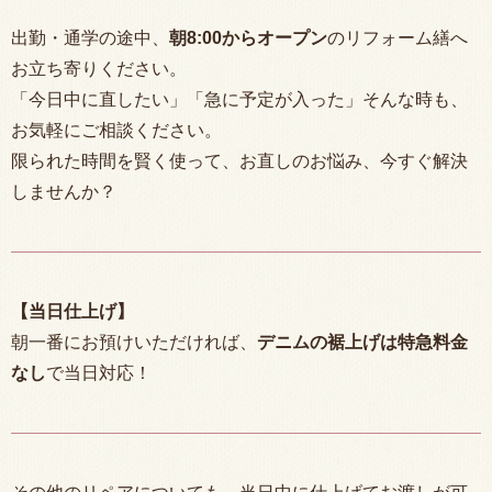
出勤・通学の途中、
朝
8:00
からオープン
のリフォーム繕へ
お立ち寄りください。
「今日中に直したい」「急に予定が入った」そんな時も、
お気軽にご相談ください。
限られた時間を賢く使って、お直しのお悩み、今すぐ解決
しませんか？
【当日仕上げ】
朝一番にお預けいただければ、
デニムの裾上げは特急料金
なし
で当日対応！