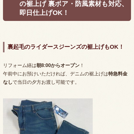
の裾上げ 裏ボア・防風素材も対応、
即日仕上げOK！
裏起毛のライダースジーンズの裾上げもOK！
リフォーム繕は
朝
8:00
からオープン
！
午前中にお預けいただければ、デニムの裾上げは
特急料金
なし
で当日の夕方お渡し可能です。