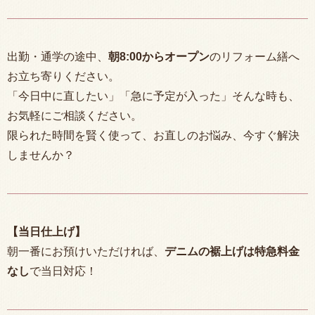
出勤・通学の途中、
朝
8:00
からオープン
のリフォーム繕へ
お立ち寄りください。
「今日中に直したい」「急に予定が入った」そんな時も、
お気軽にご相談ください。
限られた時間を賢く使って、お直しのお悩み、今すぐ解決
しませんか？
【当日仕上げ】
朝一番にお預けいただければ、
デニムの裾上げは特急料金
なし
で当日対応！