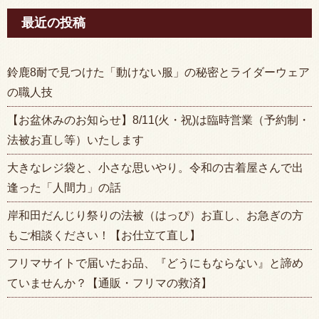
最近の投稿
鈴鹿8耐で見つけた「動けない服」の秘密とライダーウェア
の職人技
【お盆休みのお知らせ】8/11(火・祝)は臨時営業（予約制・
法被お直し等）いたします
大きなレジ袋と、小さな思いやり。令和の古着屋さんで出
逢った「人間力」の話
岸和田だんじり祭りの法被（はっぴ）お直し、お急ぎの方
もご相談ください！【お仕立て直し】
フリマサイトで届いたお品、『どうにもならない』と諦め
ていませんか？【通販・フリマの救済】