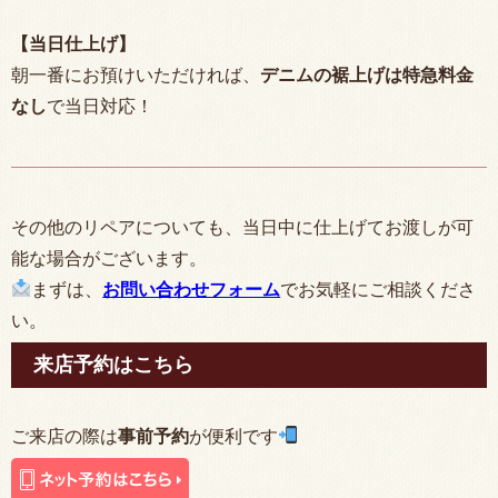
【当日仕上げ】
朝一番にお預けいただければ、
デニムの裾上げは特急料金
なし
で当日対応！
その他のリペアについても、当日中に仕上げてお渡しが可
能な場合がございます。
まずは、
お問い合わせフォーム
でお気軽にご相談くださ
い。
来店予約はこちら
ご来店の際は
事前予約
が便利です