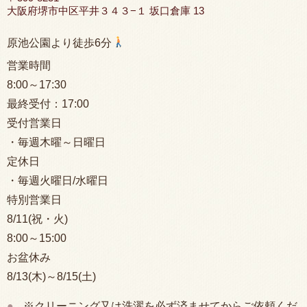
大阪府堺市中区平井３４３−１ 坂口倉庫 13
原池公園より徒歩6分
営業時間
8:00
～17:30
最終受付：
17:00
受付営業日
・毎週木曜～日曜日
定休日
・毎週火曜日/水曜日
特別営業日
8/11(祝・火)
8:00
～15:00
お盆休み
8/13(木)～8/15(土)
※クリーニング又は洗濯を必ず済ませてからご依頼くだ